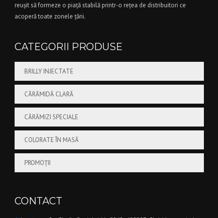
reuşit să formeze o piaţă stabilă printr-o reţea de distribuitori ce
acoperă toate zonele ţării.
CATEGORII PRODUSE
BRILLY INJECTATE
CĂRĂMIDĂ CLARĂ
CĂRĂMIZI SPECIALE
COLORATE ÎN MASĂ
PROMOȚII
CONTACT