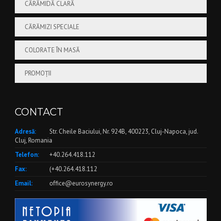
CĂRĂMIDĂ CLARĂ
CĂRĂMIZI SPECIALE
COLORATE ÎN MASĂ
PROMOȚII
CONTACT
Adresă:
Str. Cheile Baciului, Nr. 924B, 400223, Cluj-Napoca, jud.
Cluj, Romania
Telefon:
+40.264.418.112
Fax:
(+40.264.418.112
Email:
office@eurosynergy.ro