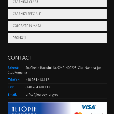
CĂRĂMIDĂ CLARĂ
CĂRĂMIZI SPECIALE
COLORATE ÎN MASĂ
PROMOȚII
CONTACT
Adresă:
Str. Cheile Baciului, Nr. 924B, 400223, Cluj-Napoca, jud.
Cluj, Romania
Telefon:
+40.264.418.112
Fax:
(+40.264.418.112
Email:
office@eurosynergy.ro